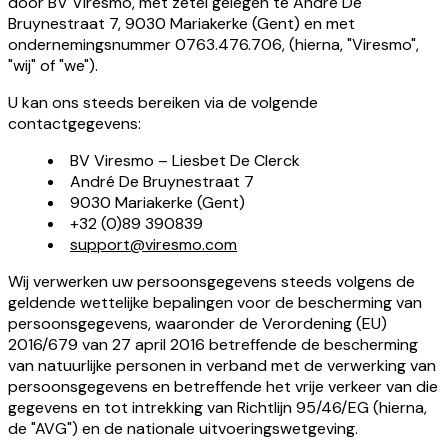
door BV Viresmo, met zetel gelegen te André De
Bruynestraat 7, 9030 Mariakerke (Gent) en met
ondernemingsnummer 0763.476.706, (hierna, "Viresmo",
"wij" of "we").
U kan ons steeds bereiken via de volgende
contactgegevens:
BV Viresmo – Liesbet De Clerck
André De Bruynestraat 7
9030 Mariakerke (Gent)
+32 (0)89 390839
support@viresmo.com
Wij verwerken uw persoonsgegevens steeds volgens de
geldende wettelijke bepalingen voor de bescherming van
persoonsgegevens, waaronder de Verordening (EU)
2016/679 van 27 april 2016 betreffende de bescherming
van natuurlijke personen in verband met de verwerking van
persoonsgegevens en betreffende het vrije verkeer van die
gegevens en tot intrekking van Richtlijn 95/46/EG (hierna,
de "AVG") en de nationale uitvoeringswetgeving.