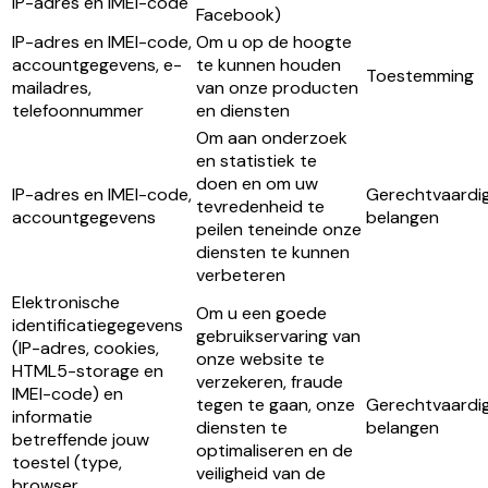
IP-adres en IMEI-code
Facebook)
IP-adres en IMEI-code,
Om u op de hoogte
accountgegevens, e-
te kunnen houden
Toestemming
mailadres,
van onze producten
telefoonnummer
en diensten
Om aan onderzoek
en statistiek te
doen en om uw
IP-adres en IMEI-code,
Gerechtvaardi
tevredenheid te
accountgegevens
belangen
peilen teneinde onze
diensten te kunnen
verbeteren
Elektronische
Om u een goede
identificatiegegevens
gebruikservaring van
(IP-adres, cookies,
onze website te
HTML5-storage en
verzekeren, fraude
IMEI-code) en
tegen te gaan, onze
Gerechtvaardi
informatie
diensten te
belangen
betreffende jouw
optimaliseren en de
toestel (type,
veiligheid van de
browser,