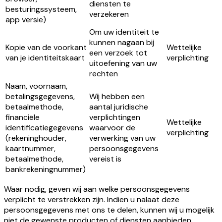
diensten te
besturingssysteem,
verzekeren
app versie)
Om uw identiteit te
kunnen nagaan bij
Kopie van de voorkant
Wettelijke
een verzoek tot
van je identiteitskaart
verplichting
uitoefening van uw
rechten
Naam, voornaam,
betalingsgegevens,
Wij hebben een
betaalmethode,
aantal juridische
financiële
verplichtingen
Wettelijke
identificatiegegevens
waarvoor de
verplichting
(rekeninghouder,
verwerking van uw
kaartnummer,
persoonsgegevens
betaalmethode,
vereist is
bankrekeningnummer)
Waar nodig, geven wij aan welke persoonsgegevens
verplicht te verstrekken zijn. Indien u nalaat deze
persoonsgegevens met ons te delen, kunnen wij u mogelijk
niet de gewenste producten of diensten aanbieden.