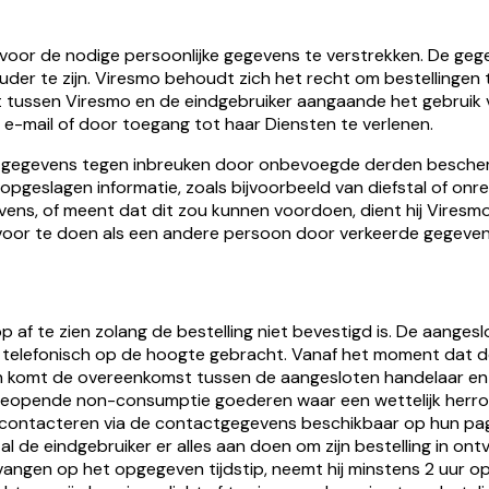
iervoor de nodige persoonlijke gegevens te verstrekken. De g
uder te zijn. Viresmo behoudt zich het recht om bestellingen t
 tussen Viresmo en de eindgebruiker aangaande het gebruik 
r e-mail of door toegang tot haar Diensten te verlenen.
ijn gegevens tegen inbreuken door onbevoegde derden bescher
 opgeslagen informatie, zoals bijvoorbeeld van diefstal of on
ns, of meent dat dit zou kunnen voordoen, dient hij Viresmo 
oor te doen als een andere persoon door verkeerde gegevens 
p af te zien zolang de bestelling niet bevestigd is. De aange
 of telefonisch op de hoogte gebracht. Vanaf het moment dat de
en komt de overeenkomst tussen de aangesloten handelaar en 
ngeopende non-consumptie goederen waar een wettelijk herro
ontacteren via de contactgegevens beschikbaar op hun pagin
g zal de eindgebruiker er alles aan doen om zijn bestelling in 
ontvangen op het opgegeven tijdstip, neemt hij minstens 2 uu