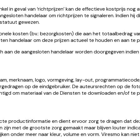
el in geval van ‘richtprijzen’ kan de effectieve kostprijs nog a
gesloten handelaar om richtprijzen te signaleren. Indien hij di
sstatuut gewezen.
itionele kosten (bv.: bezorgkosten) die aan het totaalbedrag v
ten handelaar om deze prijzen actueel te houden en aan te p
noch aan de aangesloten handelaar worden doorgegeven indien 
am, merknaam, logo, vormgeving, lay-out, programmatiecode, co
vergedragen op de eindgebruiker. De auteursrechten op de fot
htigd om materiaal van de Diensten te downloaden en/of te pr
cte productinformatie en dient ervoor zorg te dragen dat dez
ijn met de grootste zorg gemaakt maar blijven louter indicat
jken onder meer naar kleur, volume en vorm. Viresmo kan niet 