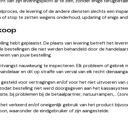
ht van zijn leveringsplicht af te zien, zonder enige terugbetali
lproces, de levering of de andere diensten slechts een inspan
rten of stop te zetten wegens onderhoud, updating of enige a
nkoop
elling hebt geplaatst. De plaats van levering betreft het lever
e bestellingen die niet werden behandeld door de handelaars i
eren van jouw bestelling.
 ontvangst nauwkeurig te inspecteren. Elk probleem of gebrek 
ndelaar en dit op straffe van verval van elk recht dienaangaan
gesteld voor vertragingen en/of voor het niet uitvoeren van 
rver zodat bestelling niet werd doorgegeven aan het kassasyst
te, bij problemen bij de betaalpartner, natuurrampen,… (zonder 
 het verkeerd en/of oneigenlijk gebruik van het product bijvo
oon, waaronder de eindgebruiker of zijn aangestelde.