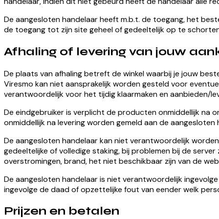
handelaar, indien dit niet gebeurd heeft de handelaar alle rec
De aangesloten handelaar heeft m.b.t. de toegang, het beste
de toegang tot zijn site geheel of gedeeltelijk op te scho
Afhaling of levering van jouw aa
De plaats van afhaling betreft de winkel waarbij je jouw best
Viresmo kan niet aansprakelijk worden gesteld voor eventuel
verantwoordelijk voor het tijdig klaarmaken en aanbieden/lev
De eindgebruiker is verplicht de producten onmiddellijk na
onmiddellijk na levering worden gemeld aan de aangesloten ha
De aangesloten handelaar kan niet verantwoordelijk worden 
gedeeltelijke of volledige staking, bij problemen bij de se
overstromingen, brand, het niet beschikbaar zijn van de websi
De aangesloten handelaar is niet verantwoordelijk ingevolge
ingevolge de daad of opzettelijke fout van eender welk pers
Prijzen en betalen