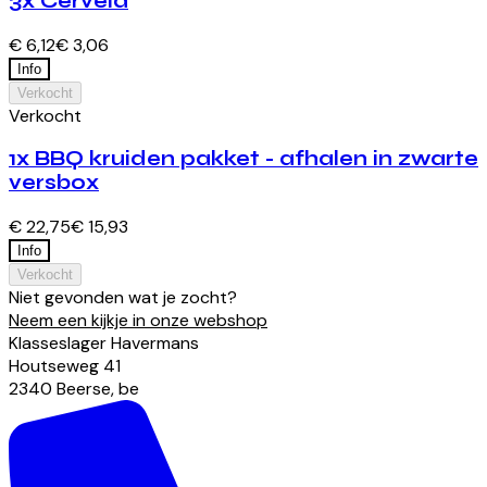
3x Cervela
€ 6,12
€ 3,06
Info
Verkocht
Verkocht
1x BBQ kruiden pakket - afhalen in zwarte
versbox
€ 22,75
€ 15,93
Info
Verkocht
Niet gevonden wat je zocht?
Neem een kijkje in onze webshop
Klasseslager Havermans
Houtseweg
41
2340
Beerse
,
be