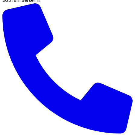
2651 BM
Berkel
,
nl