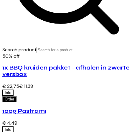
Search product
50% off
1x BBQ kruiden pakket - afhalen in zwarte
versbox
€ 22,75
€ 11,38
Info
Order
100g Pastrami
€ 4,49
Info