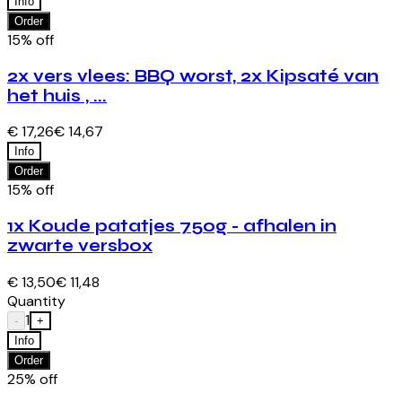
Info
Order
15% off
2x vers vlees: BBQ worst, 2x Kipsaté van
het huis , ...
€ 17,26
€ 14,67
Info
Order
15% off
1x Koude patatjes 750g - afhalen in
zwarte versbox
€ 13,50
€ 11,48
Quantity
1
-
+
Info
Order
25% off