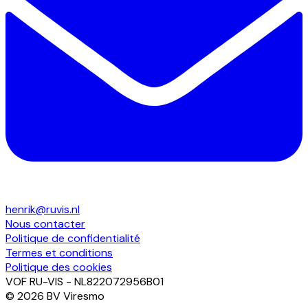
henrik@ruvis.nl
Nous contacter
Politique de confidentialité
Termes et conditions
Politique des cookies
VOF RU-VIS
-
NL822072956B01
©
2026
BV Viresmo