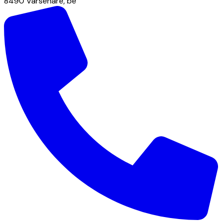
8490
Varsenare
,
be