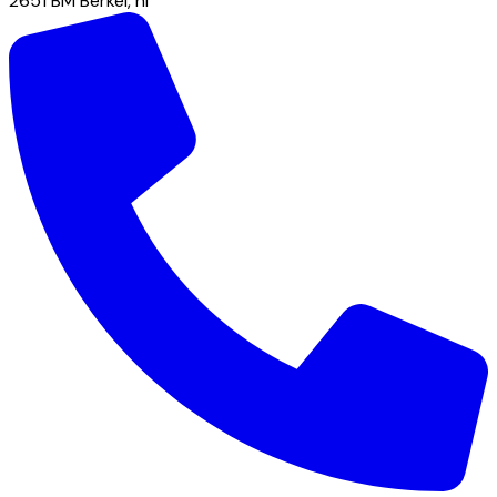
2651 BM
Berkel
,
nl