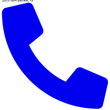
2651 BM
Berkel
,
nl