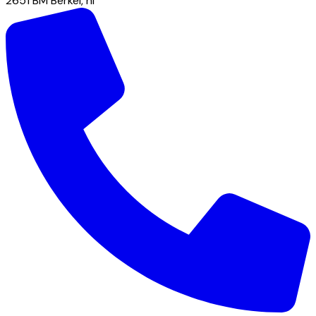
2651 BM
Berkel
,
nl