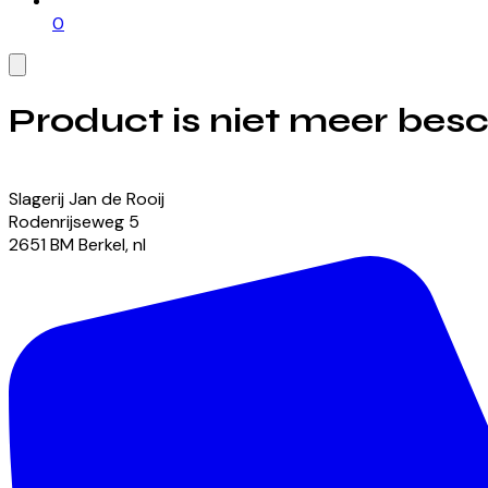
0
Product is niet meer bes
Bekijk onze momenteel beschikbare producten
Slagerij Jan de Rooij
Rodenrijseweg
5
2651 BM
Berkel
,
nl