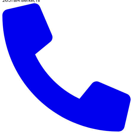
2651 BM
Berkel
,
nl