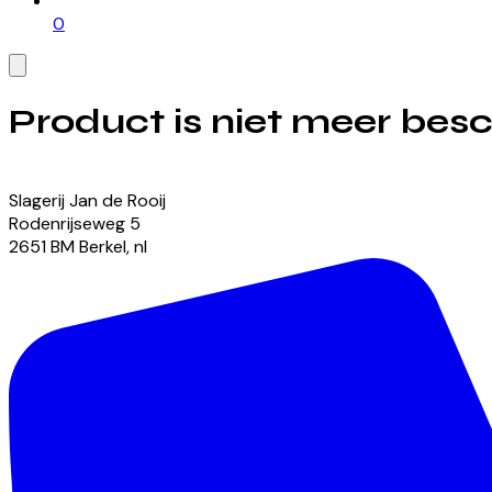
0
Product is niet meer bes
Bekijk onze momenteel beschikbare producten
Slagerij Jan de Rooij
Rodenrijseweg
5
2651 BM
Berkel
,
nl