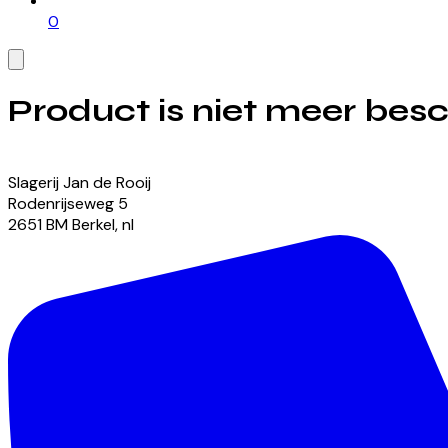
0
Product is niet meer bes
Bekijk onze momenteel beschikbare producten
Slagerij Jan de Rooij
Rodenrijseweg
5
2651 BM
Berkel
,
nl