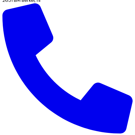
2651 BM
Berkel
,
nl