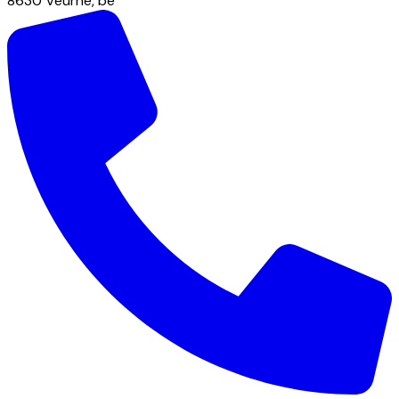
8630
Veurne
,
be