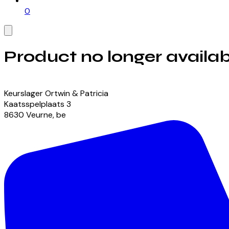
0
Product no longer availab
View our currently available products
Keurslager Ortwin & Patricia
Kaatsspelplaats
3
8630
Veurne
,
be