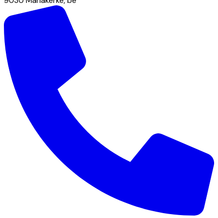
9030
Mariakerke
,
be