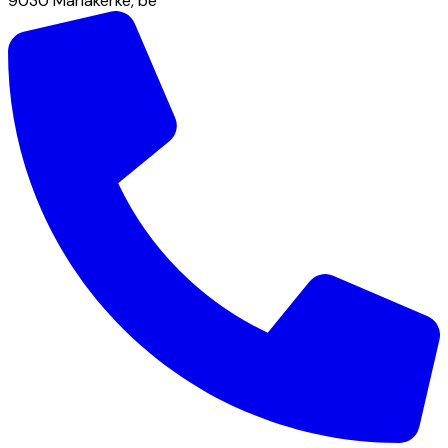
9030
Mariakerke
,
be