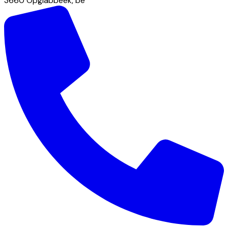
3660
Opglabbeek
,
be