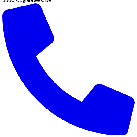
3660
Opglabbeek
,
be